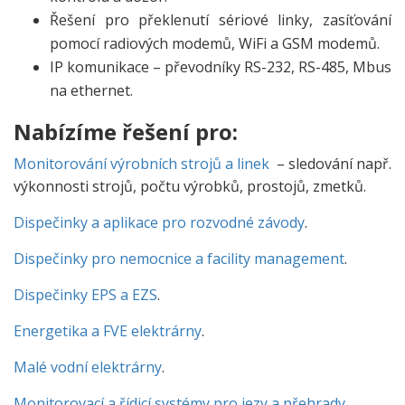
Řešení pro překlenutí sériové linky, zasíťování
pomocí radiových modemů, WiFi a GSM modemů.
IP komunikace – převodníky RS-232, RS-485, Mbus
na ethernet.
Nabízíme řešení pro:
Monitorování výrobních strojů a linek
– sledování např.
výkonnosti strojů, počtu výrobků, prostojů, zmetků.
Dispečinky a aplikace pro rozvodné závody
.
Dispečinky pro nemocnice a facility management
.
Dispečinky EPS a EZS
.
Energetika a FVE elektrárny
.
Malé vodní elektrárny
.
Monitorovací a řídicí systémy pro jezy a přehrady
.