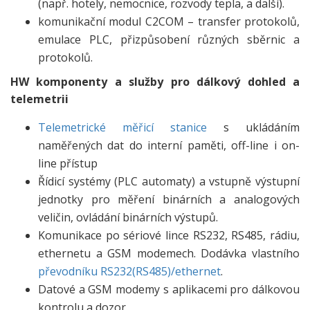
(např. hotely, nemocnice, rozvody tepla, a další).
komunikační modul C2COM – transfer protokolů,
emulace PLC, přizpůsobení různých sběrnic a
protokolů.
HW komponenty a služby pro dálkový dohled a
telemetrii
Telemetrické měřicí stanice
s ukládáním
naměřených dat do interní paměti, off-line i on-
line přístup
Řídicí systémy (PLC automaty) a vstupně výstupní
jednotky pro měření binárních a analogových
veličin, ovládání binárních výstupů.
Komunikace po sériové lince RS232, RS485, rádiu,
ethernetu a GSM modemech. Dodávka vlastního
převodníku RS232(RS485)/ethernet
.
Datové a GSM modemy s aplikacemi pro dálkovou
kontrolu a dozor.