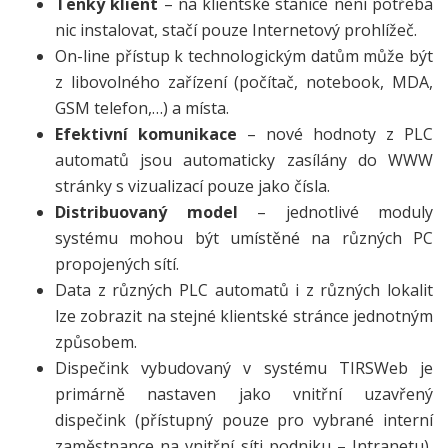
Tenký klient
– na klientské stanice není potřeba
nic instalovat, stačí pouze Internetový prohlížeč.
On-line přístup k technologickým datům může být
z libovolného zařízení (počítač, notebook, MDA,
GSM telefon,…) a místa.
Efektivní komunikace
– nové hodnoty z PLC
automatů jsou automaticky zasílány do WWW
stránky s vizualizací pouze jako čísla.
Distribuovaný model
– jednotlivé moduly
systému mohou být umístěné na různých PC
propojených sítí.
Data z různých PLC automatů i z různých lokalit
lze zobrazit na stejné klientské stránce jednotným
způsobem.
Dispečink vybudovaný v systému TIRSWeb je
primárně nastaven jako vnitřní uzavřený
dispečink (přístupný pouze pro vybrané interní
zaměstnance na vnitřní síti podniku – Intranetu),