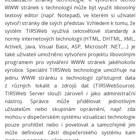
WWW stránek s technologií může být využit libovolný
textový editor (např. Notepad), ve kterém si uživatel
vytvoří stránky dle svých představ. Vzhledem k tomu, že
systém TIRSWeb využívá celosvětové standardy a
normy internetových technologií (HTML, DHTML, XML,
ActiveX, Java, Visual Basic, ASP, Microsoft .NET,….) je
také uživateli umožněno vytvoření projektu libovolným
programem pro vytváření WWW stránek jakéhokoliv
výrobce. Speciální TIRSWeb technologie umožňuje na
jednu WWW stránku s technologií zpřístupnit data
z různých lokalit a zdrojů dat (TIRSWebSource).
TIRSWeb Server slouží zároveň i jako administrační
nástroj. Správce může přidělovat jednotlivým
uživatelům nebo skupinám oprávnění, např. zda
mohou v dispečerském systému vizualizaci technologie
pouze prohlížet nebo i povelovat a samozřejmě jim
může definovat části dispečerského systému kam