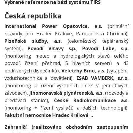
Vybrané reference na bázi systému TIRS
Česká republika
International Power Opatovice, a.s.
(primární
rozvody pro Hradec Králové, Pardubice a Chrudim),
Plzeňské služby, a.s.
(celoměstský teplárenský
systém),
Povodí Vltavy s.p.
,
Povodí Labe, s.p.
(monitoring meteo a hydrologických stavů celého
povodí, řízení přehrad, 5 hlavních serverů a 43
podřízených dispečinků),
Veletrhy Brno, a.s.
(vytápění,
vzduchotechnika a osvětlení),
ESAB VAMBERK, s.r.o.
(monitoring a řízení výrobních linek v jednotlivých
závodech),
Jihomoravská plynárenská, a.s.
(rozvody a
předávací stanice),
České Radiokomunikace a.s.
(monitoring + řízení vysílačů a dalších technologií),
Fakultní nemocnice Hradec Králové
,…
Zahraničí (realizováno obchodním zastoupením